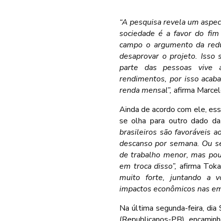
“A pesquisa revela um aspec
sociedade é a favor do fi
campo o argumento da redu
desaprovar o projeto. Isso 
parte das pessoas vive a
rendimentos, por isso acaba
renda mensal”,
afirma Marcel
Ainda de acordo com ele, es
se olha para outro dado da
brasileiros são favoráveis 
descanso por semana. Ou se
de trabalho menor, mas pou
em troca disso”,
afirma Tokar
muito forte, juntando a v
impactos econômicos nas e
Na última segunda-feira, di
(Republicanos-PB), encaminh