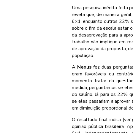
Uma pesquisa inédita feita 
revela que, de maneira geral
6×1, enquanto outros 22% s
sobre o fim da escala estar 
da desaprovação para a apr
trabalho não implique em red
de aprovação da proposta, d
população.
A
Nexus
fez duas perguntas
eram favoráveis ou contrá
momento tratar da questão
medida, perguntamos se eles
do salário. Já para os 22% qu
se eles passariam a aprovar 
em diminuição proporcional do
O resultado final indica (ve
opinião pública brasileira.