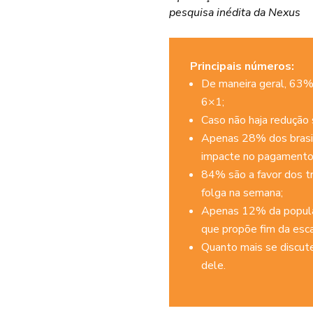
pesquisa inédita da Nexus
Principais números:
De maneira geral, 63% 
6×1;
Caso não haja redução 
Apenas 28% dos brasil
impacte no pagamento 
84% são a favor dos t
folga na semana;
Apenas 12% da populaç
que propõe fim da esc
Quanto mais se discute
dele.