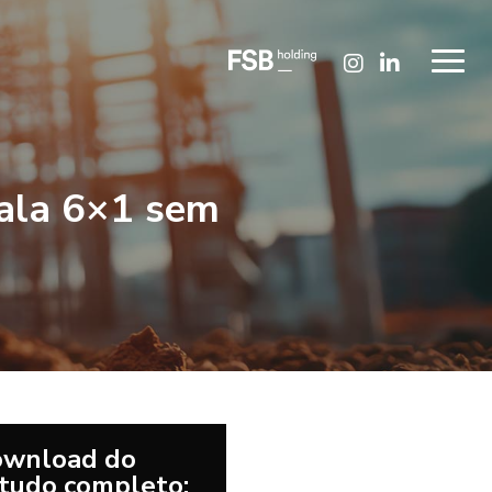
cala 6×1 sem
wnload do
tudo completo: