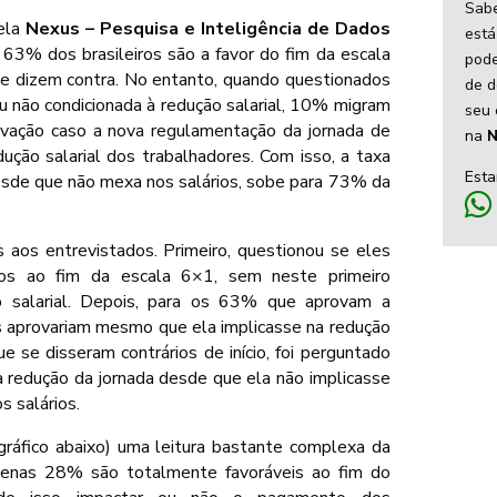
Sabe
pela
Nexus – Pesquisa e Inteligência de Dados
está
, 63% dos brasileiros são a favor do fim da escala
pode
e dizem contra. No entanto, quando questionados
de d
ou não condicionada à redução salarial, 10% migram
seu 
ovação caso a nova regulamentação da jornada de
na
N
ução salarial dos trabalhadores. Com isso, a taxa
Est
esde que não mexa nos salários, sobe para 73% da
 aos entrevistados. Primeiro, questionou se eles
rios ao fim da escala 6×1, sem neste primeiro
 salarial. Depois, para os 63% que aprovam a
 aprovariam mesmo que ela implicasse na redução
e se disseram contrários de início, foi perguntado
a redução da jornada desde que ela não implicasse
s salários.
r gráfico abaixo) uma leitura bastante complexa da
 Apenas 28% são totalmente favoráveis ao fim do