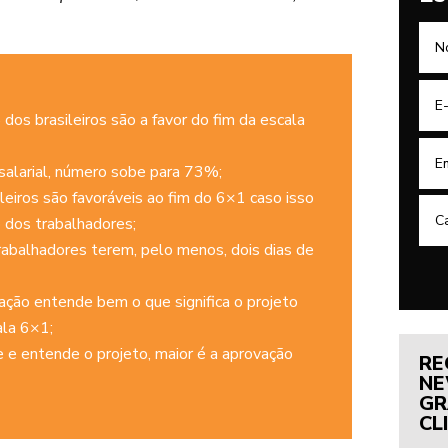
dos brasileiros são a favor do fim da escala
salarial, número sobe para 73%;
eiros são favoráveis ao fim do 6×1 caso isso
dos trabalhadores;
rabalhadores terem, pelo menos, dois dias de
ão entende bem o que significa o projeto
ala 6×1;
 e entende o projeto, maior é a aprovação
RE
NE
GR
CL