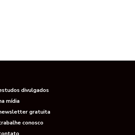
estudos divulgados
na mídia
newsletter gratuita
trabalhe conosco
contato