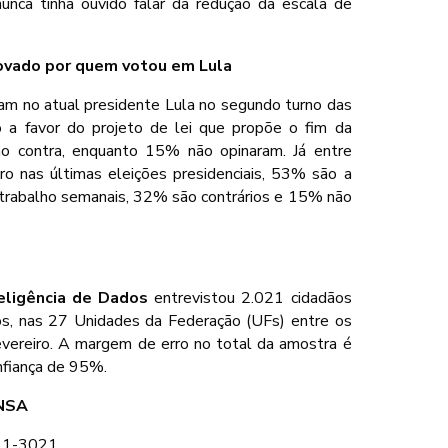
nca tinha ouvido falar da redução da escala de
rovado por quem votou em Lula
am no atual presidente Lula no segundo turno das
a favor do projeto de lei que propõe o fim da
o contra, enquanto 15% não opinaram. Já entre
o nas últimas eleições presidenciais, 53% são a
 trabalho semanais, 32% são contrários e 15% não
teligência de Dados
entrevistou 2.021 cidadãos
os, nas 27 Unidades da Federação (UFs) entre os
evereiro. A margem de erro no total da amostra é
onfiança de 95%.
NSA
961-3021