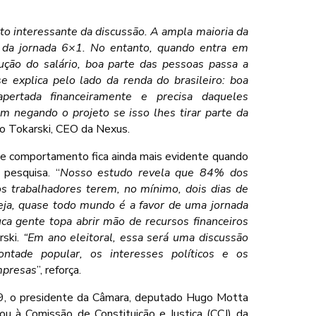
to interessante da discussão. A ampla maioria da
m da jornada 6×1. No entanto, quando entra em
ção do salário, boa parte das pessoas passa a
se explica pelo lado da renda do brasileiro: boa
pertada financeiramente e precisa daqueles
m negando o projeto se isso lhes tirar parte da
o Tokarski, CEO da Nexus.
se comportamento fica ainda mais evidente quando
 pesquisa. “
Nosso estudo revela que 84% dos
aos trabalhadores terem, no mínimo, dois dias de
ja, quase todo mundo é a favor de uma jornada
ca gente topa abrir mão de recursos financeiros
ski.
“Em ano eleitoral, essa será uma discussão
ontade popular, os interesses políticos e os
mpresas
”, reforça.
a 9, o presidente da Câmara, deputado Hugo Motta
ou à Comissão de Constituição e Justiça (CCJ) da