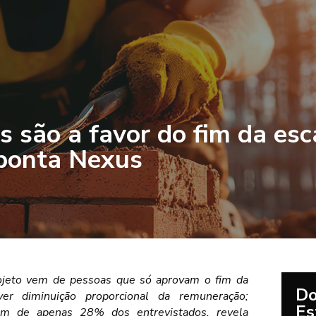
s são a favor do fim da es
aponta Nexus
rojeto vem de pessoas que só aprovam o fim da
Do
er diminuição proporcional da remuneração;
Es
vem de apenas 28% dos entrevistados, revela