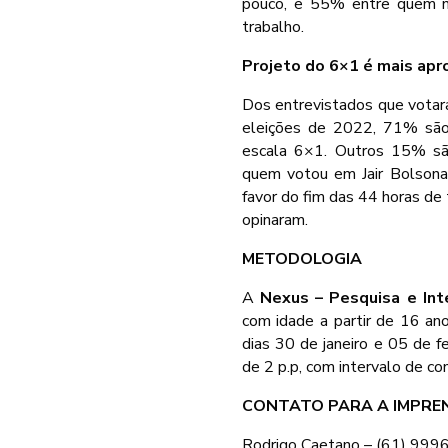
pouco, e 55% entre quem nu
trabalho.
Projeto do 6×1 é mais ap
Dos entrevistados que votar
eleições de 2022, 71% são 
escala 6×1. Outros 15% sã
quem votou em Jair Bolsonar
favor do fim das 44 horas de
opinaram.
METODOLOGIA
A
Nexus – Pesquisa e In
com idade a partir de 16 an
dias 30 de janeiro e 05 de f
de 2 p.p, com intervalo de c
CONTATO PARA A IMPRE
Rodrigo Caetano – (61) 99