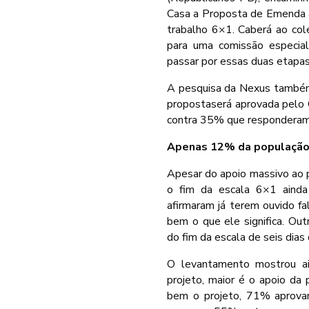
Casa a Proposta de Emenda à
trabalho 6×1. Caberá ao cole
para uma comissão especia
passar por essas duas etapas
A pesquisa da Nexus também
propostaserá aprovada pelo 
contra 35% que responderam
Apenas 12% da populaçã
Apesar do apoio massivo ao p
o fim da escala 6×1 ainda
afirmaram já terem ouvido 
bem o que ele significa. Ou
do fim da escala de seis dias
O levantamento mostrou ai
projeto, maior é o apoio da
bem o projeto, 71% aprova