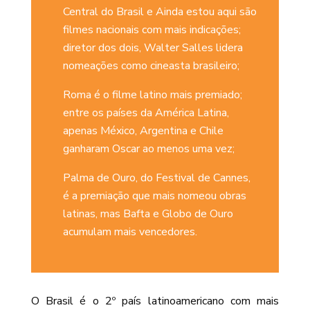
Central do Brasil e Ainda estou aqui são
filmes nacionais com mais indicações;
diretor dos dois, Walter Salles lidera
nomeações como cineasta brasileiro;
Roma é o filme latino mais premiado;
entre os países da América Latina,
apenas México, Argentina e Chile
ganharam Oscar ao menos uma vez;
Palma de Ouro, do Festival de Cannes,
é a premiação que mais nomeou obras
latinas, mas Bafta e Globo de Ouro
acumulam mais vencedores.
O Brasil é o 2º país latinoamericano com mais