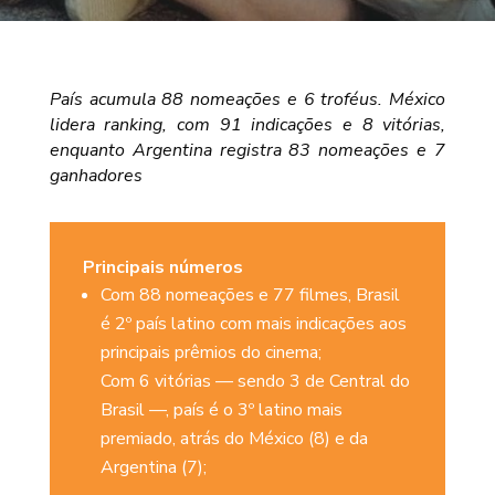
País acumula 88 nomeações e 6 troféus. México
lidera ranking, com 91 indicações e 8 vitórias,
enquanto Argentina registra 83 nomeações e 7
ganhadores
Principais números
Com 88 nomeações e 77 filmes, Brasil
é 2º país latino com mais indicações aos
principais prêmios do cinema;
Com 6 vitórias — sendo 3 de Central do
Brasil —, país é o 3º latino mais
premiado, atrás do México (8) e da
Argentina (7);