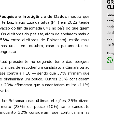
GR
CL
Sabe
Pesquisa e Inteligência de Dados
mostra que
está
nte Luiz Inácio Lula da Silva (PT) em 2022 tende
pode
ovação do fim da jornada 6×1 no país do que quem
de d
. Os eleitores do petista, além de apoiarem mais o
seu 
 53% entre eleitores de Bolsonaro), estão mais
na
N
nas urnas em outubro, caso o parlamentar se
Congresso.
Est
tual presidente no segundo turno das eleições
chances de escolher um candidato à Câmara ou ao
fosse contra a PEC — sendo que 37% afirmam que
ue diminuiriam um pouco. Outros 23% consideram
nas 20% afirmaram que aumentariam muito (11%)
 voto.
 Jair Bolsonaro nas últimas eleições, 39% dizem
m muito (29%) ou pouco (10%) se o candidato
 enquanto 32% consideram que continuariam as