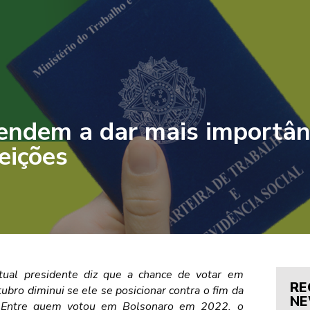
tendem a dar mais importân
eições
tual presidente diz que a chance de votar em
RE
bro diminui se ele se posicionar contra o fim da
NE
 Entre quem votou em Bolsonaro em 2022, o