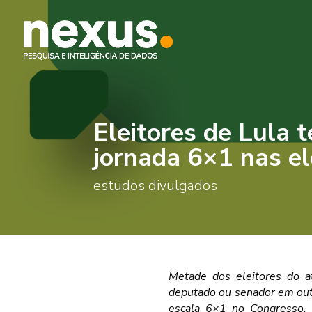
Eleitores de Lula 
jornada 6×1 nas el
estudos divulgados
Metade dos eleitores do a
deputado ou senador em outu
escala 6×1 no Congresso.