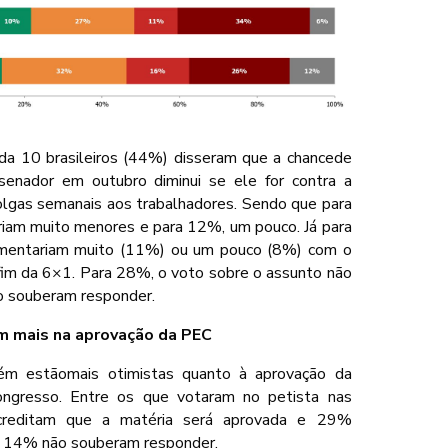
da 10 brasileiros (44%) disseram que a chancede
enador em outubro diminui se ele for contra a
olgas semanais aos trabalhadores. Sendo que para
riam muito menores e para 12%, um pouco. Já para
mentariam muito (11%) ou um pouco (8%) com o
fim da 6×1. Para 28%, o voto sobre o assunto não
ão souberam responder.
am mais na aprovação da PEC
ém estãomais otimistas quanto à aprovação da
ongresso. Entre os que votaram no petista nas
creditam que a matéria será aprovada e 29%
s 14% não souberam responder.