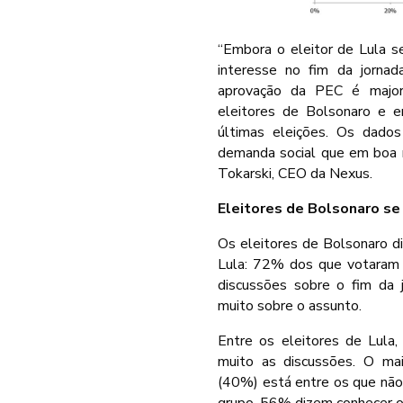
“Embora o eleitor de Lula s
interesse no fim da jorna
aprovação da PEC é majori
eleitores de Bolsonaro e 
últimas eleições. Os dado
demanda social que em boa me
Tokarski, CEO da Nexus.
Eleitores de Bolsonaro se
Os eleitores de Bolsonaro d
Lula: 72% dos que votaram
discussões sobre o fim da
muito sobre o assunto.
Entre os eleitores de Lul
muito as discussões. O ma
(40%) está entre os que nã
grupo, 56% dizem conhecer 