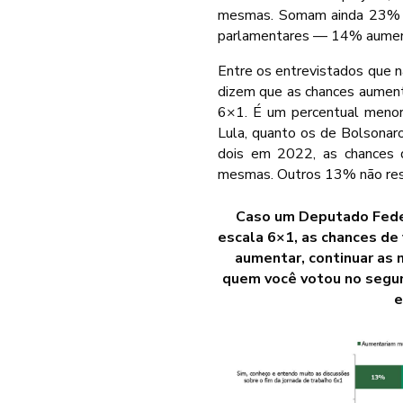
mesmas. Somam ainda 23% o
parlamentares — 14% aument
Entre os entrevistados que
dizem que as chances aumenta
6×1. É um percentual menor
Lula, quanto os de Bolsona
dois em 2022, as chances d
mesmas. Outros 13% não re
Caso um Deputado Feder
escala 6×1, as chances de 
aumentar, continuar as 
quem você votou no segun
e