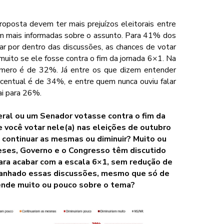
roposta devem ter mais prejuízos eleitorais entre
m mais informadas sobre o assunto. Para 41% dos
r por dentro das discussões, as chances de votar
muito se ele fosse contra o fim da jornada 6×1. Na
mero é de 32%. Já entre os que dizem entender
centual é de 34%, e entre quem nunca ouviu falar
ai para 26%.
al ou um Senador votasse contra o fim da
e você votar nele(a) nas eleições de outubro
 continuar as mesmas ou diminuir? Muito ou
eses, Governo e o Congresso têm discutido
para acabar com a escala 6×1, sem redução de
panhado essas discussões, mesmo que só de
tende muito ou pouco sobre o tema?