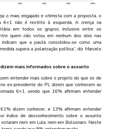
eja o mais engajado e otimista com a proposta, o
da 6×1 não é restrito à esquerda. A crença na
tária em todos os grupos, inclusive entre os
entre quem não votou em nenhum dos dois nas
s indicam que a pauta consolidou-se como uma
dida supera a polarização política”, diz Marcelo
 dizem mais informados sobre o assunto
izem entender mais sobre o projeto do que os de
 no ex-presidente do PL dizem que conhecem as
 jornada 6×1, sendo que 16% afirmam entender
a, 61% dizem conhecer, e 13% afirmam entender
ior índice de desconhecimento sobre o assunto
o votaram nem em Lula, nem em Bolsonaro. Neste
o tema, sendo que 8% entendem muito.